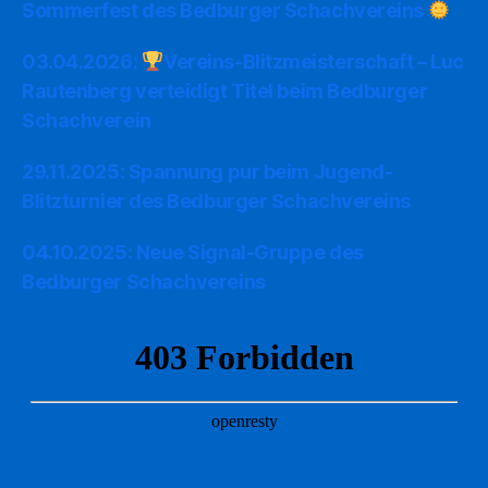
Sommerfest des Bedburger Schachvereins
03.04.2026:
Vereins-Blitzmeisterschaft – Luc
Rautenberg verteidigt Titel beim Bedburger
Schachverein
29.11.2025: Spannung pur beim Jugend-
Blitzturnier des Bedburger Schachvereins
04.10.2025: Neue Signal-Gruppe des
Bedburger Schachvereins