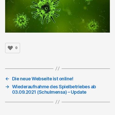
0
←
Die neue Webseite ist online!
→
Wiederaufnahme des Spielbetriebes ab
03.09.2021 (Schulmensa) – Update