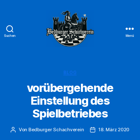
Suchen
Menü
Bedburger
Schachverein
1947
e.V.
Kategorien
BLOG
vorübergehende
Einstellung des
Spielbetriebes
Von
Bedburger Schachverein
18. März 2020
Beitragsautor
Veröffentlichungsda