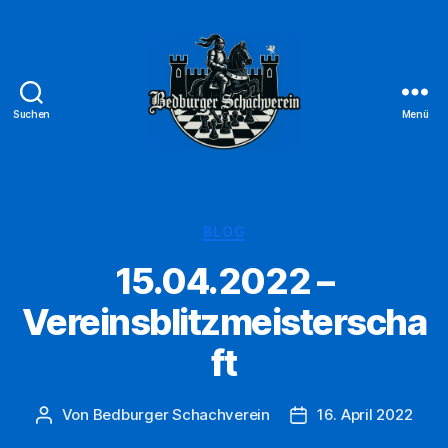
Suchen
Menü
Bedburger
Schachverein
1947
e.V.
Kategorien
BLOG
15.04.2022 –
Vereinsblitzmeisterscha
ft
Von
Bedburger Schachverein
16. April 2022
Beitragsautor
Veröffentlichungsd